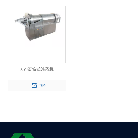
XYJ滚筒式洗药机
询价