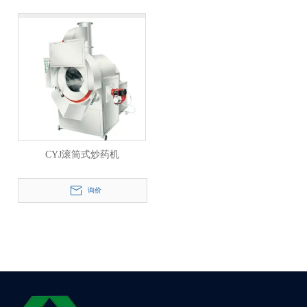
CYJ滚筒式炒药机
询价