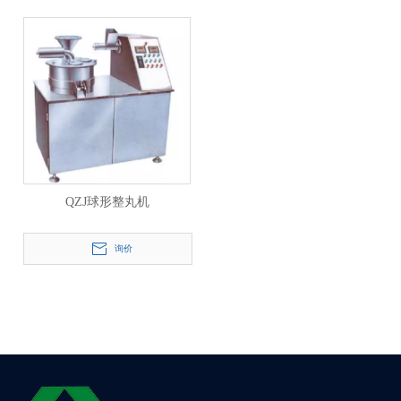
QZJ球形整丸机
询价