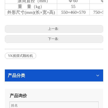
滚筒直径（mm）
Φ 60
Φ 1
重 量（kg）
55
16
外形尺寸(mm)(长×宽×高)
550×460×570
750×55
上一条:
下一条:
YK摇摆式颗粒机
产品分类
产品询价