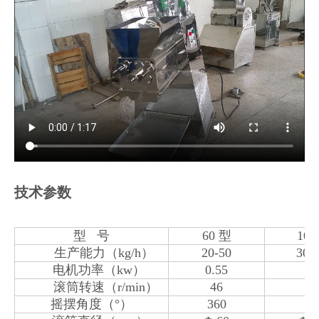
技术参数
型 号
60 型
100
生产能力（kg/h）
20-50
30-
电机功率（kw）
0.55
1.
滚筒转速（r/min）
46
5
摇摆角度（°）
360
36