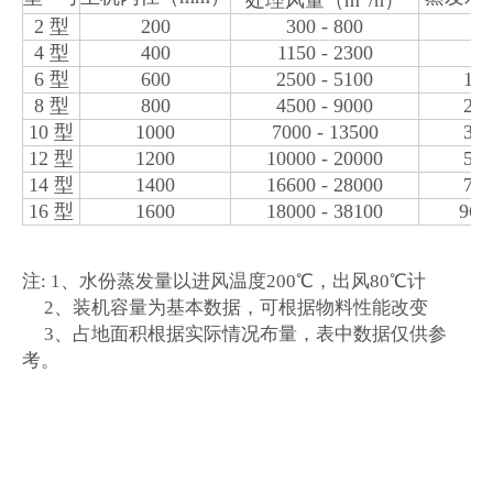
处理风量（m
/h）
2 型
200
300 - 800
23
4 型
400
1150 - 2300
58
6 型
600
2500 - 5100
130
8 型
800
4500 - 9000
238
10 型
1000
7000 - 13500
345
12 型
1200
10000 - 20000
515
14 型
1400
16600 - 28000
730
16 型
1600
18000 - 38100
962
注: 1、水份蒸发量以进风温度200℃，出风80℃计
2、装机容量为基本数据，可根据物料性能改变
3、占地面积根据实际情况布量，表中数据仅供参
考。