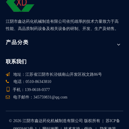
江阴市鑫达药化机械制造有限公司依托雄厚的技术力量致力于高
性能、高品质制药设备及相关设备的研制、开发、生产及销售。
产品分类
联系我们

地址：江苏省江阴市长泾镇南山开发区祝文路86号

电话：0510-86343810

手机：139-0618-0377

电子邮件：
345759831@qq.com
©
2026
江阴市鑫达药化机械制造有限公司 版权所有 |
苏ICP备
09059462号-1
|
网站地图
| 技术支持：
领动
|
隐私政策