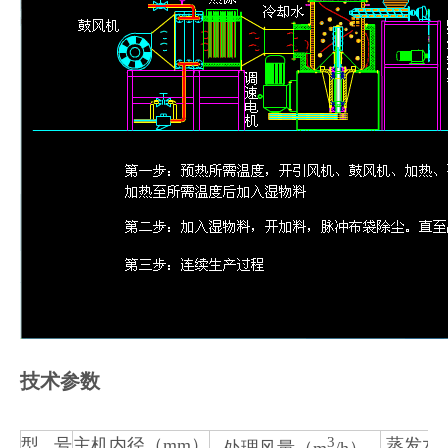
技术参数
3
型 号
主机内径（mm）
蒸发水份