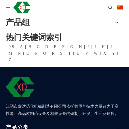
产品组
热门关键词索引
0-9
A
B
C
D
E
F
G
H
I
J
K
L
M
N
O
P
Q
R
S
T
U
V
W
X
Y
Z
江阴市鑫达药化机械制造有限公司依托雄厚的技术力量致力于高
性能、高品质制药设备及相关设备的研制、开发、生产及销售。
产品分类